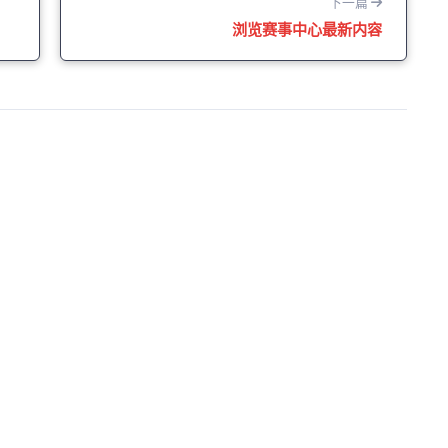
下一篇
浏览赛事中心最新内容