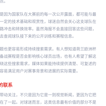
点。
是因为国家队在大赛前的每一次公开露面，都可能与最
一定的技术基础和观赏性，球迷自然会关心这支球队在
路冲击和转换效率。虽然海报不会直接回答这些问题，
去查阅球队接下来的公开训练和赛程信息。
题也更容易形成持续搜索需求。有人想知道荷兰欧洲杯
备战赛程是否会影响核心球员出场，也有人希望了解这
绕这些搜索需求，媒体如果能持续提供清楚、可复述的
容易满足用户对赛事背景和进展的实际需要。
的联系
带动关注，不只是因为它是一则视觉新闻，更因为它把
在了一起。对球迷而言，这类信息最有价值的部分不是