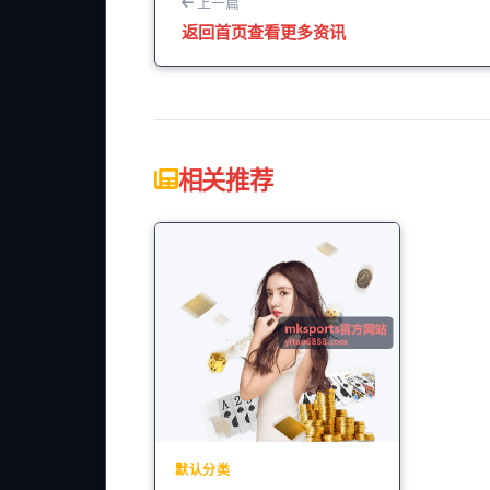
上一篇
返回首页查看更多资讯
相关推荐
默认分类