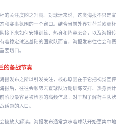
程的关注度随之升高。对球迷来说，这类海报不只是宣
态和赛事氛围的一个窗口。结合当前外界对荷兰欧洲杯
队接下来如何安排训练、热身和阵容磨合，以及海报传
有着稳定球迷基础的国家队而言，海报发布往往会和赛
重要切口。
兰的备战节奏
海报发布之所以引发关注，核心原因在于它把视觉宣传
海报后，往往会顺势去查球队近期训练安排、热身赛计
前阶段最容易被检索的高频信息。对于想了解荷兰队状
战话题的入口。
会被放大解读。海报发布通常意味着球队开始更集中地