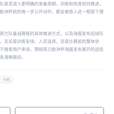
队是否进入更明确的准备周期，训练和热身如何推进，
欧洲杯前的每一步公开动作，都会被放入这一框架下理
荷兰队备战赛程的具体推进方式，以及海报发布后球队
。无论是训练安排、人员选择，还是比赛前的整体状
于搜索用户来说，围绕荷兰欧洲杯海报发布展开的这些
条清晰路径。
专题