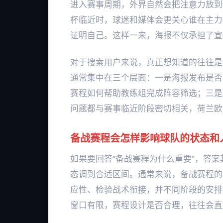
进入赛事周期，外界自然会把注意力放到
杯临近时，球迷和媒体会更关心谁在主力
证明自己。这样一来，海报不仅承担了宣
对于搜索用户来说，真正想知道的往往是
通常集中在三个层面：一是海报发布是否
赛程如何帮助教练组完成阵容筛选；三是
问题都与赛事临近阶段密切相关，荷兰欧
备战赛程会怎样影响球队的状态和
如果要回答“备战赛程为什么重要”，答
态调到合适区间。通常来说，备战赛程的
应性、检验战术衔接，并不同阶段的安排
窗口有限，赛程设计是否合理，往往会直